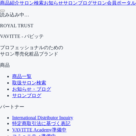
商品紹介
サロン検索
お知らせ
サロンブログ
サロン会員ポータル
読み込み中…
ROYAL TRUST
VAVITTE - バビッテ
プロフェッショナルのための
サロン専売化粧品ブランド
商品
商品一覧
取扱サロン検索
お知らせ・ブログ
サロンブログ
パートナー
International Distributor Inquiry
特定商取引法に基づく表記
VAVITTE Academy
準備中